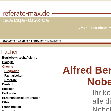
Startseite
»
Chemie
»
Biografien
»
Detailseite
Fächer
Betriebswirtschaftslehre
Biologie
Alfred Be
Chemie
Biografien
Facharbeiten
Nobe
Referate
Deutsch
Englisch
Ihr k
Erdkunde
Erziehungswissenschaften
alle d
Ethik
Franz�sisch
Nobel