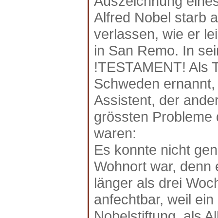
Auszeichnung eines 
Alfred Nobel starb
verlassen, wie er le
in San Remo. In se
!TESTAMENT! Als Te
Schweden ernannt, e
Assistent, der ande
grössten Probleme 
waren:
Es konnte nicht ge
Wohnort war, denn e
länger als drei Wo
anfechtbar, weil ein
Nobelstiftung, als A