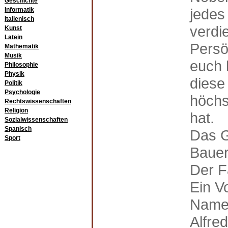
Geschichte
jedes
Informatik
Italienisch
verdi
Kunst
Latein
Persö
Mathematik
Musik
euch 
Philosophie
Physik
diese
Politik
Psychologie
höchs
Rechtswissenschaften
Religion
hat.
Sozialwissenschaften
Spanisch
Das G
Sport
Bauer
Der F
Ein V
Namen
Alfred