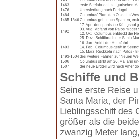
1451
Columbus wird als Sohn armer Wo
1463
erste Seefahrten im Ligurischen M
1476
Übersiedlung nach Portugal
1484
Columbus' Plan, den Osten im Wes
1485-1846
Columbus geht nach Spanien; erst
17. Apr.: der spanische Königshof
03. Aug.: Abfahrt von Palos mit der
1492
12. Okt.: Columbus entdeckt die N
25. Dez.: Schiffbruch der Santa Mar
16. Jan.: Antritt der Heimfahrt
1493
14. Feb.: Columbus gerät in Seeno
15. März: Rückkehr nach Palos - t
1493-1504
drei weitere Fahrten zur Neuen Wel
1506
Columbus stirbt am 20. Mai arm und
1507
der neue Erdteil wird nach Amerig
Schiffe und 
Seine erste Reise u
Santa Maria, der Pi
Lieblingsschiff des
größer als die beid
zwanzig Meter lang,