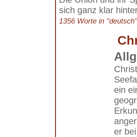
sich ganz klar hinter
1356 Worte in "deutsch"
Ch
All
Chris
Seefa
ein e
geogr
Erkun
anger
er be