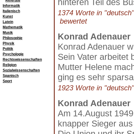
hinteren Teil des Bu
Referate
Informatik
1374 Worte in "deutsch" 
Italienisch
Kunst
bewertet
Latein
Mathematik
Musik
Konrad Adenauer
Philosophie
Physik
Konrad Adenauer wu
Politik
Sein Vater arbeitet
Psychologie
Rechtswissenschaften
Mutter Helene mach
Religion
Sozialwissenschaften
ging es sehr sparsa
Spanisch
Sport
1923 Worte in "deutsch"
Konrad Adenauer
Am 14.August 1949 
knapper Sieger aus
Die Union und ihr 