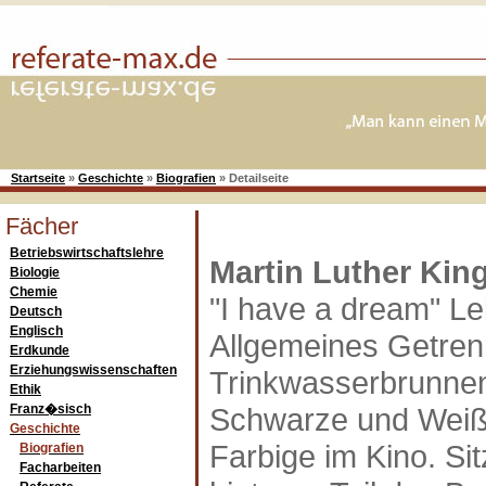
Startseite
»
Geschichte
»
Biografien
»
Detailseite
Fächer
Betriebswirtschaftslehre
Martin Luther King
Biologie
Chemie
"I have a dream" Le
Deutsch
Englisch
Allgemeines Getren
Erdkunde
Erziehungswissenschaften
Trinkwasserbrunnen
Ethik
Franz�sisch
Schwarze und Weiße
Geschichte
Farbige im Kino. Sit
Biografien
Facharbeiten