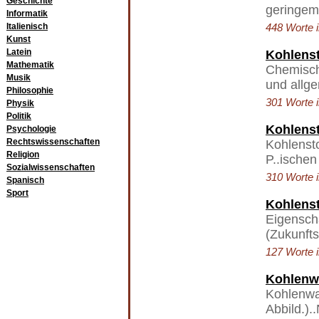
Geschichte
geringem 
Informatik
Italienisch
448 Worte i
Kunst
Latein
Kohlenst
Mathematik
Chemische
Musik
und allg
Philosophie
301 Worte i
Physik
Politik
Kohlenst
Psychologie
Rechtswissenschaften
Kohlensto
Religion
P..ische
Sozialwissenschaften
310 Worte i
Spanisch
Sport
Kohlens
Eigenscha
(Zukunfts
127 Worte i
Kohlenw
Kohlenwa
Abbild.).