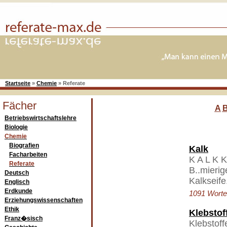
Startseite
»
Chemie
»
Referate
Fächer
A
Betriebswirtschaftslehre
Biologie
Chemie
Biografien
Kalk
Facharbeiten
K A L K K
Referate
B..mieri
Deutsch
Kalkseife
Englisch
Erdkunde
1091 Worte 
Erziehungswissenschaften
Ethik
Klebstof
Franz�sisch
Klebstoff