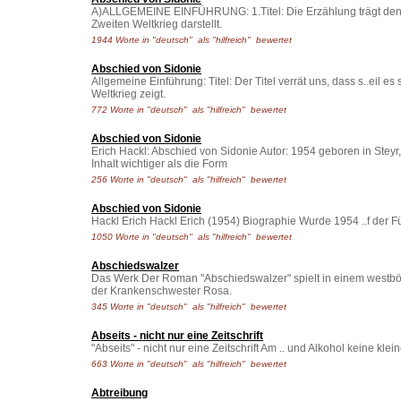
A)ALLGEMEINE EINFÜHRUNG: 1.Titel: Die Erzählung trägt den..
Zweiten Weltkrieg darstellt.
1944 Worte in "deutsch" als "hilfreich" bewertet
Abschied von Sidonie
Allgemeine Einführung: Titel: Der Titel verrät uns, dass s..eil es
Weltkrieg zeigt.
772 Worte in "deutsch" als "hilfreich" bewertet
Abschied von Sidonie
Erich Hackl: Abschied von Sidonie Autor: 1954 geboren in Steyr, 
Inhalt wichtiger als die Form
256 Worte in "deutsch" als "hilfreich" bewertet
Abschied von Sidonie
Hackl Erich Hackl Erich (1954) Biographie Wurde 1954 ..f der F
1050 Worte in "deutsch" als "hilfreich" bewertet
Abschiedswalzer
Das Werk Der Roman "Abschiedswalzer" spielt in einem westbö.
der Krankenschwester Rosa.
345 Worte in "deutsch" als "hilfreich" bewertet
Abseits - nicht nur eine Zeitschrift
"Abseits" - nicht nur eine Zeitschrift Am .. und Alkohol keine klei
663 Worte in "deutsch" als "hilfreich" bewertet
Abtreibung