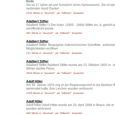
Rede
Sie ist 17 Jahre alt und Schülerin eines Gymnasiums. Sie ist spo
verbinden lässt! Danke!
1231 Worte in "deutsch" als "hilfreich" bewertet
Adalbert Stifter
Adalbert Stifter I.) Der Autor: (1805 - 1868) Stifter wu..b, gehö
veröffentlicht wurde.
481 Worte in "deutsch" als "hilfreich" bewertet
Adalbert Stifter
Adalbert Stifter: Biographie österreichischer Schriftste.. erdr
Möglichkeiten eröffnen
151 Worte in "deutsch" als "hilfreich" bewertet
Adalbert Stifter
Adalbert Stifter Adalbert Stifter wurde am 23. Oktober 1805 in ..
Winter dunkle Pelze.
2924 Worte in "deutsch" als "hilfreich" bewertet
Adolf Hitler
Am 30. Jänner 1933 zog er als Regierungschef in die Berliner R
geheiratet hatte. Ihre Leichen wurden verbrannt.
1329 Worte in "deutsch" als "hilfreich" bewertet
Adolf Hitler
Adolf Hitler Adolf Hitler wurde am 20. April 1889 in Braun..die e
wurden verbrannt.
440 Worte in "deutsch" als "hilfreich" bewertet