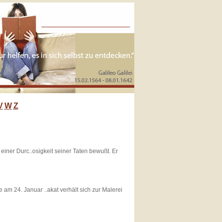
V
W
Z
iner Durc..osigkeit seiner Taten bewußt. Er
m 24. Januar ..akat verhält sich zur Malerei