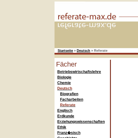
Startseite
»
Deutsch
»
Referate
Fächer
Betriebswirtschaftslehre
Biologie
Chemie
Deutsch
Biografien
Facharbeiten
Referate
Englisch
Erdkunde
Erziehungswissenschaften
Ethik
Franz�sisch