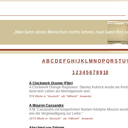
A
B
C
D
E
F
G
H
I
J
K
L
M
N
O
P
Q
R
S
T
U
1
2
3
4
5
6
7
8
9
10
A Clockwork Orange (Film)
A Clockwork Orange Regisseur: Stanley Kubrick wurde als Kind e
lässt sein Leben als Abendganove sein.
574 Worte in "deutsch" als "hilfreich" bewertet
A Mouron Cassandre
A.M. Cassandre,mit bürgerlichen Namen Adolphe Mouron wurde a
wie die Vergewaltigung zur Liebe."
1673 Worte in "deutsch" als "hilfreich" bewertet
Abschied von Sidonie