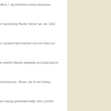
rtlich, i..ng mit Ihrem reinen Gewissen
rt der Sammlung "Bunte Steine" an, die 1852
ücken, sondern Mut machen und ein Feld von
die weißen Mäntel abgelegt und trägt jetzt im
eichskanzle.. Braun, die er am Vortag
r am Vortag geheiratet hatte. Ihre Leichen