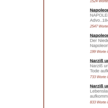
1524 Worte 
Napoleon
NAPOLEO
Advo..184
2547 Worte 
Napoleon
Der Nied
Napoleon
199 Worte i
Narziß 
Narziß u
Tode auf
733 Worte i
Narziß 
Lebensla
aufkomme
833 Worte i