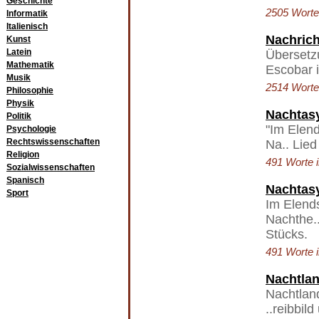
Geschichte
2505 Worte 
Informatik
Italienisch
Nachrich
Kunst
Latein
Übersetz
Mathematik
Escobar i
Musik
2514 Worte 
Philosophie
Physik
Nachtas
Politik
"Im Elen
Psychologie
Rechtswissenschaften
Na.. Lied
Religion
491 Worte i
Sozialwissenschaften
Spanisch
Nachtas
Sport
Im Elend
Nachthe..
Stücks.
491 Worte i
Nachtla
Nachtlan
..reibbil