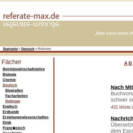
Startseite
»
Deutsch
»
Referate
Fächer
A
B
Betriebswirtschaftslehre
Biologie
Chemie
Deutsch
Nach Mit
Biografien
Buchvorst
Facharbeiten
schwer se
Referate
Englisch
431 Worte i
Erdkunde
Erziehungswissenschaften
Nachrich
Ethik
Übersetz
Franz�sisch
dem Escob