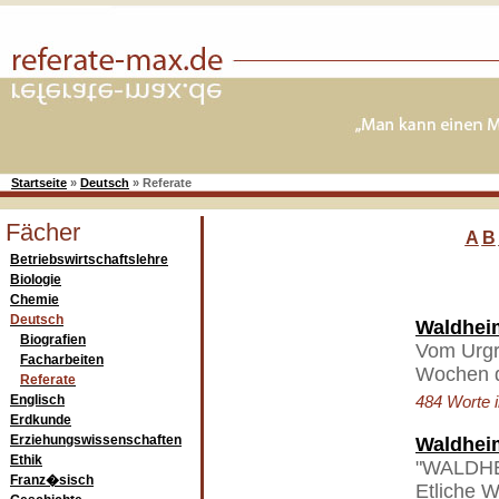
Startseite
»
Deutsch
»
Referate
Fächer
A
B
Betriebswirtschaftslehre
Biologie
Chemie
Deutsch
Waldhei
Biografien
Vom Urgro
Facharbeiten
Wochen d
Referate
Englisch
484 Worte i
Erdkunde
Erziehungswissenschaften
Waldhei
Ethik
"WALDHEI
Franz�sisch
Etliche W