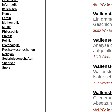
Geschichte
487 Worte i
Informatik
Italienisch
Wallenst
Kunst
Latein
Ein drama
Mathematik
Geschicht
Musik
3092 Worte 
Philosophie
Physik
Wallenst
Politik
Analyse 
Psychologie
Rechtswissenschaften
aufgefall
Religion
1113 Worte 
Sozialwissenschaften
Spanisch
Wallenst
Sport
Wallenste
Natur sch
731 Worte i
Wallenst
Gliederu
Absetzung
684 Worte i