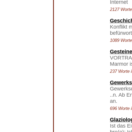
Internet
2127 Worte 
Geschic
Konflikt 
befürwort
1089 Worte 
Gestein
VORTRAG 
Marmor is
237 Worte i
Gewerksc
Gewerksc
..n. Ab 
an.
696 Worte i
Glaziolo
Ist das E