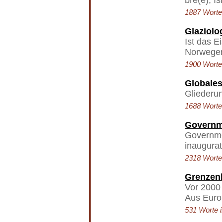
bre(e); I
1887 Worte 
Glaziolo
Ist das E
Norwegen:
1900 Worte 
Globale
Gliederun
1688 Worte 
Governm
Governme
inaugurat
2318 Worte 
Grenzen
Vor 2000 
Aus Europ
531 Worte i