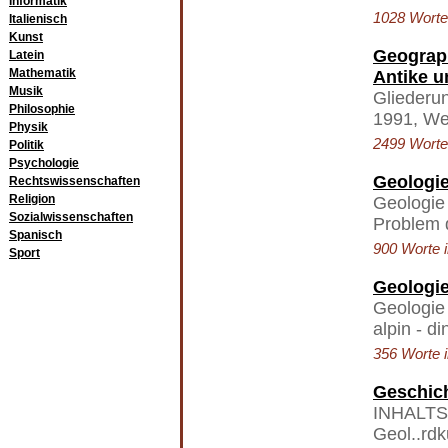
Informatik
1028 Worte 
Italienisch
Kunst
Geograp
Latein
Mathematik
Antike 
Musik
Gliederun
Philosophie
1991, We
Physik
2499 Worte 
Politik
Psychologie
Geologie
Rechtswissenschaften
Religion
Geologie
Sozialwissenschaften
Problem 
Spanisch
900 Worte i
Sport
Geologie
Geologie
alpin - d
356 Worte i
Geschich
INHALTSV
Geol..rd