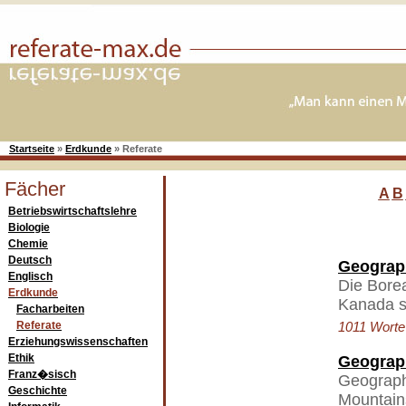
Startseite
»
Erdkunde
»
Referate
Fächer
A
B
Betriebswirtschaftslehre
Biologie
Chemie
Deutsch
Geograp
Englisch
Die Bore
Erdkunde
Kanada s
Facharbeiten
Referate
1011 Worte 
Erziehungswissenschaften
Ethik
Geograp
Franz�sisch
Geograph
Geschichte
Mountain