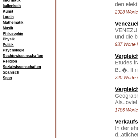
Informatik
den elek
Italienisch
Kunst
2928 Worte 
Latein
Mathematik
Venezue
Musik
VENEZUEL
Philosophie
und die b
Physik
937 Worte i
Politik
Psychologie
Vergleic
Rechtswissenschaften
Religion
Etudes f
Sozialwissenschaften
B..�. Il n
Spanisch
220 Worte i
Sport
Vergleic
Geograph
Als..ovi
1786 Worte 
Verkaufs
In der e
d..atlich