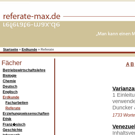
Startseite
»
Erdkunde
»
Referate
Fächer
A
B
Betriebswirtschaftslehre
Biologie
Chemie
Deutsch
Varianza
Englisch
1 Einleit
Erdkunde
verwende
Facharbeiten
Duncker 
Referate
Erziehungswissenschaften
1733 Worte 
Ethik
Franz�sisch
Venezue
Geschichte
Inhaltsve