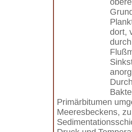
obere
Grund
Plank
dort, 
durch
Flußm
Sinks
anorg
Durch
Bakte
Primärbitumen umge
Meeresbeckens, zu
Sedimentationsschi
Druck und Temperatu