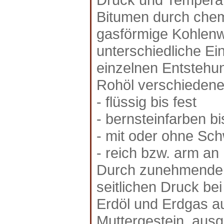
Bitumen durch chem
gasförmige Kohlenw
unterschiedliche Ei
einzelnen Entstehun
Rohöl verschieden
- flüssig bis fest
- bernsteinfarben b
- mit oder ohne Sch
- reich bzw. arm an
Durch zunehmenden
seitlichen Druck be
Erdöl und Erdgas a
Muttergestein, aus