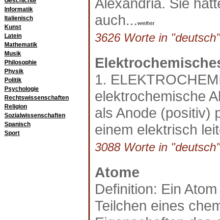
Alexandria. Sie hat
Geschichte
Informatik
auch...
Italienisch
Kunst
3626 Worte in "deutsch"
Latein
Mathematik
Musik
Elektrochemische
Philosophie
Physik
1. ELEKTROCHEM
Politik
Psychologie
elektrochemische Ab
Rechtswissenschaften
Religion
als Anode (positiv) 
Sozialwissenschaften
Spanisch
einem elektrisch le
Sport
3088 Worte in "deutsch"
Atome
Definition: Ein Atom 
Teilchen eines che