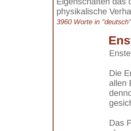
Eigenschaften das 
physikalische Verha
3960 Worte in "deutsch"
Ens
Enste
Die E
allen 
denno
gesic
Das P