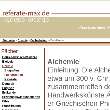
Startseite
»
Chemie
»
Facharbeiten
»
Detailseite
Fächer
Betriebswirtschaftslehre
Alchemie
Biologie
Chemie
Einleitung: Die Alc
Biografien
Facharbeiten
etwa um 300 v. Chr
Referate
Deutsch
zusammentreffen d
Englisch
Erdkunde
Handwerkskünste Ä
Erziehungswissenschaften
er Griechischen Phi
Ethik
Franz�sisch