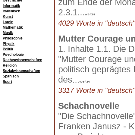
zum Ende der Mona
Geschichte
Informatik
2.3.1...
Italienisch
Kunst
4029 Worte in "deutsch"
Latein
Mathematik
Musik
Mutter Courage un
Philosophie
Physik
1. Inhalte 1.1. Die 
Politik
Psychologie
"Mutter Courage und 
Rechtswissenschaften
Religion
politisch geprägtes
Sozialwissenschaften
Spanisch
des...
Sport
3317 Worte in "deutsch"
Schachnovelle
"Die Schachnovelle
Franken Janusz - K