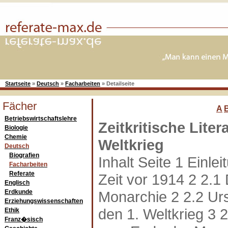
Startseite
»
Deutsch
»
Facharbeiten
»
Detailseite
Fächer
A
Betriebswirtschaftslehre
Zeitkritische Liter
Biologie
Chemie
Weltkrieg
Deutsch
Biografien
Inhalt Seite 1 Einlei
Facharbeiten
Referate
Zeit vor 1914 2 2.1
Englisch
Erdkunde
Monarchie 2 2.2 Ur
Erziehungswissenschaften
den 1. Weltkrieg 3 2
Ethik
Franz�sisch