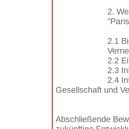
2. We
"Pari
2.1 B
Verne
2.2 E
2.3 I
2.4 I
Gesellschaft und V
Abschließende Bewe
zukünftige Entwick