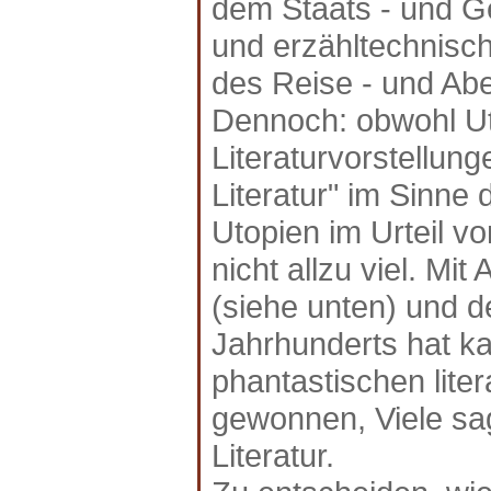
dem Staats - und Ge
und erzähltechnisc
des Reise - und Ab
Dennoch: obwohl Ut
Literaturvorstellung
Literatur" im Sinne 
Utopien im Urteil v
nicht allzu viel. M
(siehe unten) und 
Jahrhunderts hat ka
phantastischen lite
gewonnen, Viele sa
Literatur.