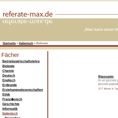
Startseite
»
Italienisch
»
Referate
Fächer
Betriebswirtschaftslehre
Biologie
Chemie
Deutsch
Riassunto
Englisch
In un piccolo 
piccolo paese 
Erdkunde
377 Worte in "it
Erziehungswissenschaften
Ethik
Franz�sisch
Geschichte
Informatik
Italienisch