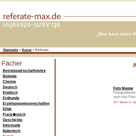
Startseite
»
Kunst
»
Referate
Fächer
Betriebswirtschaftslehre
Biologie
Chemie
Deutsch
Foto Mappe
Englisch
Fotografieren
man das Foto
Erdkunde
917 Worte in "de
Erziehungswissenschaften
Ethik
Franz�sisch
Geschichte
Informatik
Italienisch