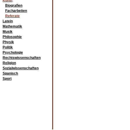
Kunst
Biografien
Facharbeiten
Referate
Latein
Mathematik
Musik
Philosophie
Physik
Politik
Psychologie
Rechtswissenschaften
Religion
Sozialwissenschaften
Spanisch
Sport