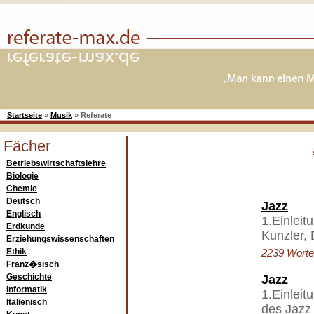
Startseite
»
Musik
»
Referate
Fächer
Betriebswirtschaftslehre
Biologie
Chemie
Deutsch
Jazz
Englisch
1.Einleit
Erdkunde
Kunzler,
Erziehungswissenschaften
Ethik
2239 Worte 
Franz�sisch
Geschichte
Jazz
Informatik
1.Einleit
Italienisch
des Jazz 