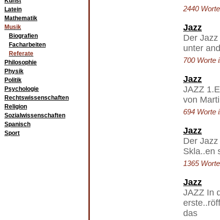
Kunst
2440 Worte 
Latein
Mathematik
Jazz
Musik
Biografien
Der Jazz
Facharbeiten
unter an
Referate
700 Worte i
Philosophie
Physik
Jazz
Politik
JAZZ 1.Ei
Psychologie
Rechtswissenschaften
von Marti
Religion
694 Worte i
Sozialwissenschaften
Spanisch
Jazz
Sport
Der Jazz
Skla..en 
1365 Worte 
Jazz
JAZZ In d
erste..rö
das