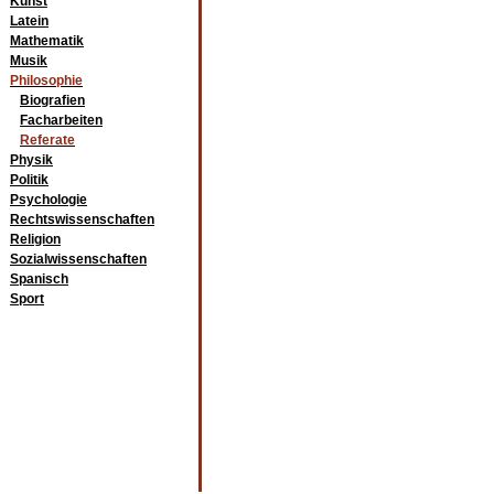
Kunst
Latein
Mathematik
Musik
Philosophie
Biografien
Facharbeiten
Referate
Physik
Politik
Psychologie
Rechtswissenschaften
Religion
Sozialwissenschaften
Spanisch
Sport