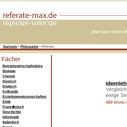
Startseite
»
Philosophie
»
Referate
Fächer
Betriebswirtschaftslehre
Biologie
Chemie
Deutsch
Ideenleh
Englisch
Vergleich
Erdkunde
ewige Sei
Erziehungswissenschaften
Ethik
488 Worte i
Franz�sisch
Geschichte
Informatik
Italienisch