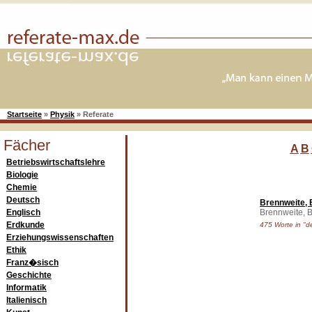
Startseite
»
Physik
»
Referate
Fächer
A
B
Betriebswirtschaftslehre
Biologie
Chemie
Deutsch
Brennweite, 
Englisch
Brennweite, B
Erdkunde
475 Worte in "de
Erziehungswissenschaften
Ethik
Franz�sisch
Geschichte
Informatik
Italienisch