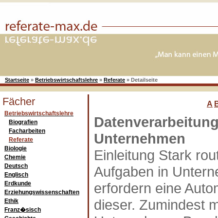
Startseite
»
Betriebswirtschaftslehre
»
Referate
»
Detailseite
Fächer
A
Betriebswirtschaftslehre
Datenverarbeitung
Biografien
Facharbeiten
Unternehmen
Referate
Biologie
Einleitung Stark rou
Chemie
Deutsch
Aufgaben in Unter
Englisch
Erdkunde
erfordern eine Auto
Erziehungswissenschaften
dieser. Zumindest 
Ethik
Franz�sisch