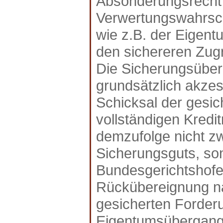
Absonderungsrecht "
Verwertungswahrsch
wie z.B. der Eigent
den sichereren Zugr
Die Sicherungsübere
grundsätzlich akzess
Schicksal der gesic
vollständigen Kredi
demzufolge nicht z
Sicherungsguts, son
Bundesgerichtshofe
Rückübereignung na
gesicherten Forder
Eigentumsübergang o