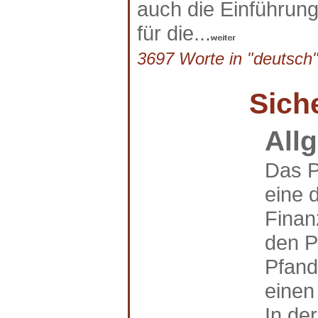
auch die Einführun
für die...
3697 Worte in "deutsch"
Sich
All
Das P
eine d
Finan
den P
Pfand
einen
In der