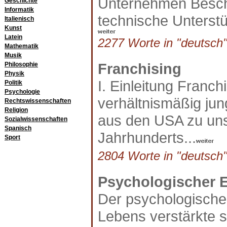
Unternehmen Beschä
Geschichte
Informatik
technische Unterstüt
Italienisch
Kunst
Latein
2277 Worte in "deutsch"
Mathematik
Musik
Franchising
Philosophie
Physik
I. Einleitung Franch
Politik
Psychologie
verhältnismäßig jun
Rechtswissenschaften
Religion
aus den USA zu uns
Sozialwissenschaften
Spanisch
Jahrhunderts...
Sport
2804 Worte in "deutsch"
Psychologischer E
Der psychologische 
Lebens verstärkte 