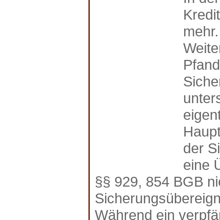
Kredi
mehr. 
Weite
Pfand
Siche
unter
eigen
Haupt
der S
eine 
§§ 929, 854 BGB nic
Sicherungsübereign
Während ein verpfä