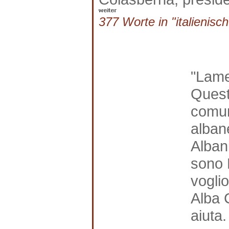
377 Worte in "italienisch
"Lamer
Quest
comun
albane
Albani
sono F
vogli
Alba C
aiuta