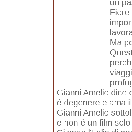
un pa
Fiore 
import
lavor
Ma po
Questo
perch
viagg
profu
Gianni Amelio dice 
é degenere e ama i
Gianni Amelio sottol
e non é un film solo 