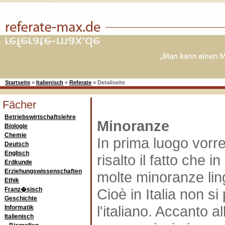
Startseite
»
Italienisch
»
Referate
»
Detailseite
Fächer
Betriebswirtschaftslehre
Minoranze
Biologie
Chemie
In prima luogo vorre
Deutsch
Englisch
risalto il fatto che in
Erdkunde
Erziehungswissenschaften
molte minoranze lin
Ethik
Franz�sisch
Cioè in Italia non si
Geschichte
l'italiano. Accanto al
Informatik
Italienisch