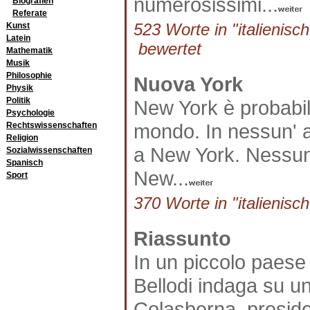
numerosissimi...
Biografien
Referate
523 Worte in "italienisch
Kunst
Latein
bewertet
Mathematik
Musik
Philosophie
Nuova York
Physik
Politik
New York è probabilm
Psychologie
mondo. In nessun' alt
Rechtswissenschaften
Religion
a New York. Nessun' a
Sozialwissenschaften
Spanisch
New...
Sport
370 Worte in "italienisch
Riassunto
In un piccolo paese d
Bellodi indaga su un
Colasberna, presiden