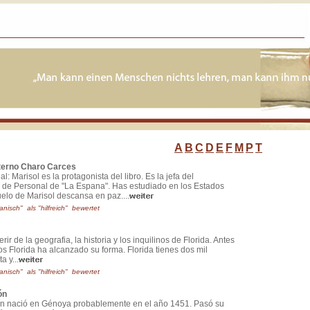
A
B
C
D
E
F
M
P
T
nterno Charo Carces
l: Marisol es la protagonista del libro. Es la jefa del
de Personal de "La Espana". Has estudiado en los Estados
elo de Marisol descansa en paz....
anisch" als "hilfreich" bewertet
rir de la geografia, la historia y los inquilinos de Florida. Antes
os Florida ha alcanzado su forma. Florida tienes dos mil
a y...
anisch" als "hilfreich" bewertet
ón
ón nació en Génoya probablemente en el año 1451. Pasó su