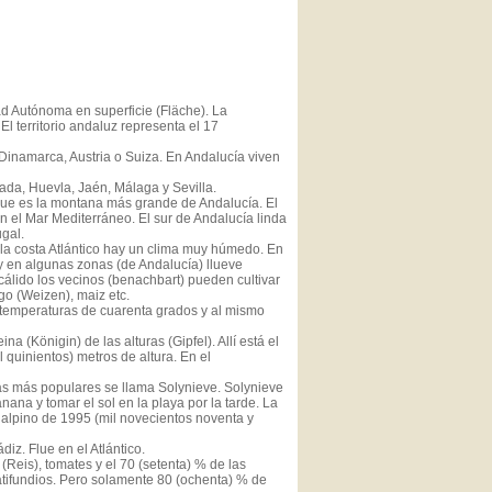
 Autónoma en superficie (Fläche). La
l territorio andaluz representa el 17
Dinamarca, Austria o Suiza. En Andalucía viven
ada, Huevla, Jaén, Málaga y Sevilla.
 que es la montana más grande de Andalucía. El
on el Mar Mediterráneo. El sur de Andalucía linda
ugal.
 la costa Atlántico hay un clima muy húmedo. En
 en algunas zonas (de Andalucía) llueve
álido los vecinos (benachbart) pueden cultivar
o (Weizen), maiz etc.
 temperaturas de cuarenta grados y al mismo
 (Königin) de las alturas (Gipfel). Allí está el
 quinientos) metros de altura. En el
las más populares se llama Solynieve. Solynieve
ana y tomar el sol en la playa por la tarde. La
 alpino de 1995 (mil novecientos noventa y
diz. Flue en el Atlántico.
(Reis), tomates y el 70 (setenta) % de las
atifundios. Pero solamente 80 (ochenta) % de