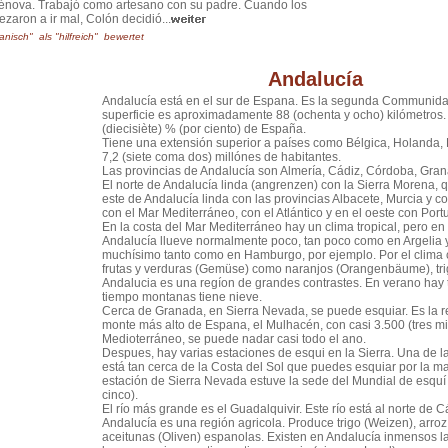
énova. Trabajó como artesano con su padre. Cuando los
aron a ir mal, Colón decidió...
anisch" als "hilfreich" bewertet
Andalucía
Andalucía está en el sur de Espana. Es la segunda Communidad
superficie es aproximadamente 88 (ochenta y ocho) kilómetros. E
(diecisiète) % (por ciento) de España.
Tiene una extensión superior a países como Bélgica, Holanda, 
7,2 (siete coma dos) millónes de habitantes.
Las provincias de Andalucía son Almería, Cádiz, Córdoba, Gran
El norte de Andalucía linda (angrenzen) con la Sierra Morena,
este de Andalucía linda con las provincias Albacete, Murcia y c
con el Mar Mediterráneo, con el Atlántico y en el oeste con Port
En la costa del Mar Mediterráneo hay un clima tropical, pero en
Andalucía llueve normalmente poco, tan poco como en Argelia y
muchísimo tanto como en Hamburgo, por ejemplo. Por el clima c
frutas y verduras (Gemüse) como naranjos (Orangenbäume), trig
Andalucia es una regíon de grandes contrastes. En verano hay
tiempo montanas tiene nieve.
Cerca de Granada, en Sierra Nevada, se puede esquiar. Es la reina
monte más alto de Espana, el Mulhacén, con casi 3.500 (tres mil
Medioterráneo, se puede nadar casi todo el ano.
Despues, hay varias estaciones de esqui en la Sierra. Una de 
está tan cerca de la Costa del Sol que puedes esquiar por la man
estación de Sierra Nevada estuve la sede del Mundial de esquí
cinco).
El río más grande es el Guadalquivir. Este río está al norte de Cá
Andalucía es una región agricola. Produce trigo (Weizen), arroz 
aceitunas (Oliven) espanolas. Existen en Andalucía inmensos l