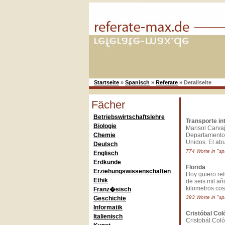
Startseite
»
Spanisch
»
Referate
»
Detailseite
Fächer
Betriebswirtschaftslehre
Transporte i
Biologie
Marisol Carvaja
Chemie
Departamento 
Unidos. El abu
Deutsch
774 Worte in "sp
Englisch
Erdkunde
Florida
Erziehungswissenschaften
Hoy quiero refe
Ethik
de seis mil añ
kilometros cost
Franz�sisch
393 Worte in "sp
Geschichte
Informatik
Cristóbal Col
Italienisch
Cristobál Col