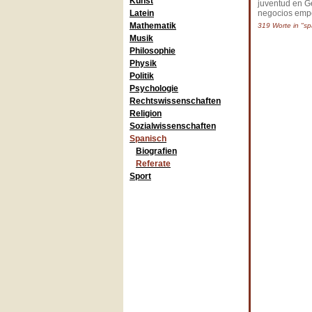
Kunst
juventud en G
Latein
negocios empez
Mathematik
319 Worte in "sp
Musik
Philosophie
Physik
Politik
Psychologie
Rechtswissenschaften
Religion
Sozialwissenschaften
Spanisch
Biografien
Referate
Sport