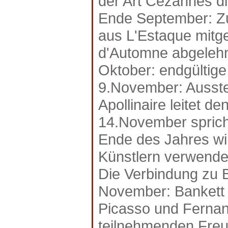
der Art Cézannes d
Ende September: Z
aus L'Estaque mitg
d'Automne abgelehn
Oktober: endgültig
9.November: Ausstel
Apollinaire leitet d
14.November sprich
Ende des Jahres wi
Künstlern verwende
Die Verbindung zu 
November: Bankett 
Picasso und Fernan
teilnehmenden Freun