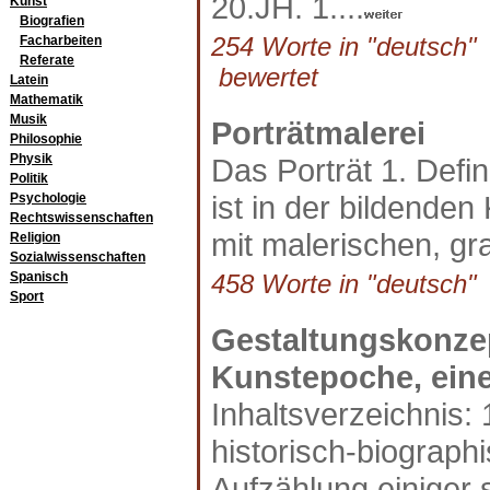
20.JH. 1....
Kunst
Biografien
254 Worte in "deutsch" a
Facharbeiten
Referate
bewertet
Latein
Mathematik
Musik
Porträtmalerei
Philosophie
Physik
Das Porträt 1. Defini
Politik
ist in der bildende
Psychologie
Rechtswissenschaften
mit malerischen, gr
Religion
Sozialwissenschaften
Spanisch
458 Worte in "deutsch" a
Sport
Gestaltungskonzep
Kunstepoche, eine
Inhaltsverzeichnis:
historisch-biograph
Aufzählung einiger s