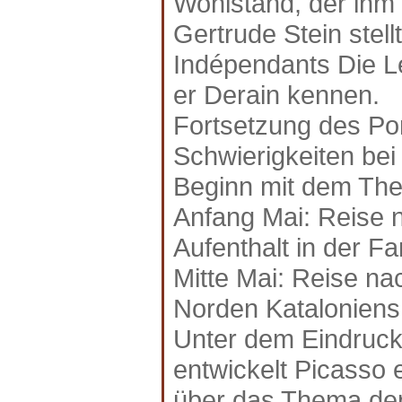
Wohlstand, der ihm 
Gertrude Stein stell
Indépendants Die Le
er Derain kennen.
Fortsetzung des Por
Schwierigkeiten be
Beginn mit dem T
Anfang Mai: Reise 
Aufenthalt in der F
Mitte Mai: Reise n
Norden Katalonien
Unter dem Eindruck
entwickelt Picasso
über das Thema der 