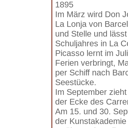
1895
Im März wird Don J
La Lonja von Barcel
und Stelle und läss
Schuljahres in La C
Picasso lernt im Ju
Ferien verbringt, M
per Schiff nach Bar
Seestücke.
Im September zieht d
der Ecke des Carrer
Am 15. und 30. Sep
der Kunstakademie s