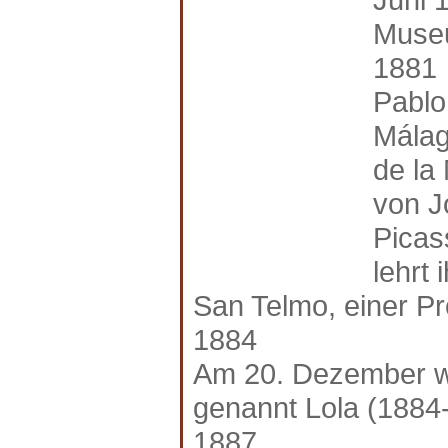
Muse
1881
Pablo
Málag
de la
von J
Picas
lehrt
San Telmo, einer P
1884
Am 20. Dezember wi
genannt Lola (1884
1887