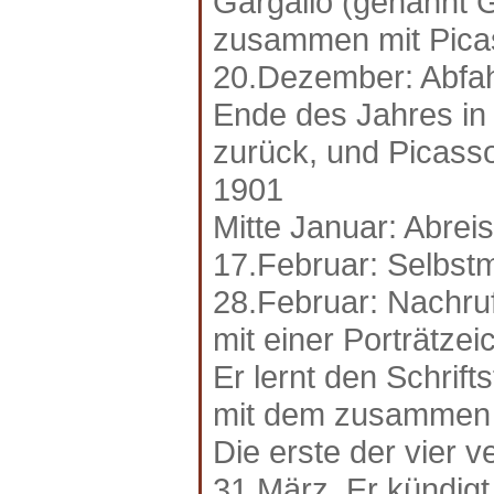
Gargallo (genannt Ge
zusammen mit Pica
20.Dezember: Abfah
Ende des Jahres in
zurück, und Picasso
1901
Mitte Januar: Abrei
17.Februar: Selbst
28.Februar: Nachruf
mit einer Porträtze
Er lernt den Schrift
mit dem zusammen er
Die erste der vier 
31.März. Er kündigt 