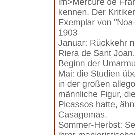
im>Mercure de Fran
kennen. Der Kritike
Exemplar von "Noa
1903
Januar: Rückkehr na
Riera de Sant Joan.
Beginn der Umarmu
Mai: die Studien ü
in der großen alleg
männliche Figur, di
Picassos hatte, ähn
Casagemas.
Sommer-Herbst: Seri
ihrer manieristische