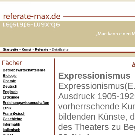
Startseite
»
Kunst
»
Referate
»
Detailseite
Fächer
Betriebswirtschaftslehre
Expressionismus
Biologie
Chemie
Expressionismus(E.)
Deutsch
Englisch
Ausdruck 1905-1925 
Erdkunde
Erziehungswissenschaften
vorherrschende Kun
Ethik
Franz�sisch
bildenden Künste, d.
Geschichte
des Theaters zu Be
Informatik
Italienisch