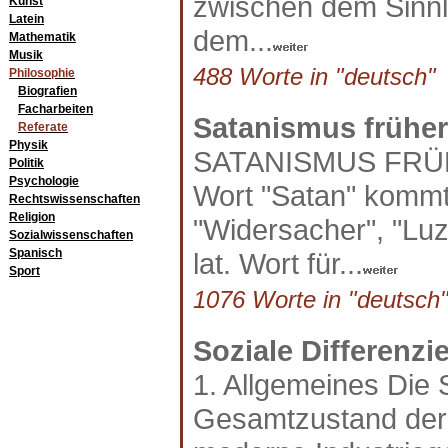
zwischen dem Sinnl
Kunst
Latein
dem...
Mathematik
Musik
488 Worte in "deutsch" a
Philosophie
Biografien
Facharbeiten
Satanismus früher
Referate
Physik
SATANISMUS FRÜH
Politik
Psychologie
Wort "Satan" komm
Rechtswissenschaften
Religion
"Widersacher", "Luzi
Sozialwissenschaften
Spanisch
lat. Wort für...
Sport
1076 Worte in "deutsch"
Soziale Differenzi
1. Allgemeines Die 
Gesamtzustand der 