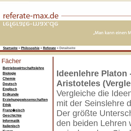
Startseite
»
Philosophie
»
Referate
»
Detailseite
Fächer
Betriebswirtschaftslehre
Ideenlehre Platon 
Biologie
Chemie
Aristoteles (Vergle
Deutsch
Englisch
Vergleiche die Idee
Erdkunde
Erziehungswissenschaften
mit der Seinslehre d
Ethik
Franz�sisch
Der größte Untersc
Geschichte
den beiden Lehren 
Informatik
Italienisch