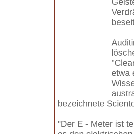
Geist
Verdr
besei
Audit
lösch
"Clear
etwa 
Wisse
austr
bezeichnete Sciento
"Der E - Meter ist te
es den elektrischen