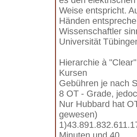
Weise entspricht. A
Händen entsprechen
Wissenschaftler sin
Universität Tübing
Hierarchie à "Clear"
Kursen
Gebühren je nach S
8 OT - Grade, jedoch
Nur Hubbard hat OT 
gewesen)
1)43.891.832.611.1
Minuten und 40