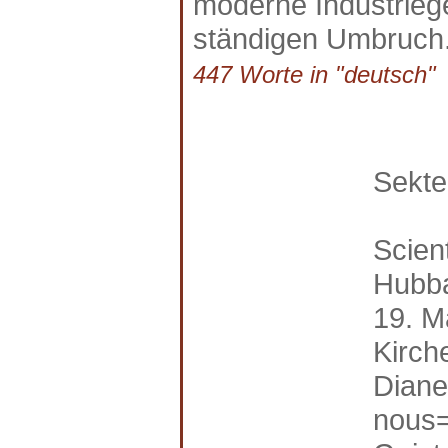
moderne Industriege
ständigen Umbruch.
447 Worte in "deutsch" a
Sekte
Scien
Hubba
19. M
Kirch
Diane
nous=