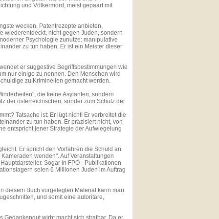
ichtung und Völkermord, meist gepaart mit
ängste wecken, Patentrezepte anbieten,
fe wiederentdeckt, nicht gegen Juden, sondern
 moderner Psychologie zunutze: manipulative
nander zu tun haben. Er ist ein Meister dieser
erwendet er suggestive Begriffsbestimmungen wie
um nur einige zu nennen. Den Menschen wird
schuldige zu Kriminellen gemacht werden.
nderheiten", die keine Asylanten, sondern
z der österreichischen, sonder zum Schutz der
t? Tatsache ist: Er lügt nicht! Er verbreitet die
einander zu tun haben. Er präzisiert nicht, von
ne entspricht jener Strategie der Aufwiegelung
gleicht. Er spricht den Vorfahren die Schuld an
hre Kameraden wenden". Auf Veranstaltungen
 Hauptdarsteller. Sogar in FPÖ - Publikationen
tionslagern seien 6 Millionen Juden im Auftrag
 in diesem Buch vorgelegten Material kann man
ugeschnitten, und somit eine autoritäre,
s Gedankengut wirbt macht sich strafbar. Da er