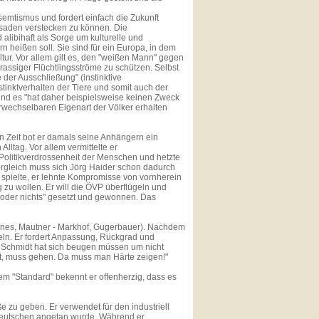
semtismus und fordert einfach die Zukunft
saden verstecken zu können. Die
 alibihaft als Sorge um kulturelle und
ern heißen soll. Sie sind für ein Europa, in dem
ltur. Vor allem gilt es, den "weißen Mann" gegen
assiger Flüchtlingsströme zu schützen. Selbst
 der Ausschließung" (instinktive
tinktverhalten der Tiere und somit auch der
 und es "hat daher beispielsweise keinen Zweck
erwechselbaren Eigenart der Völker erhalten
n Zeit bot er damals seine Anhängern ein
ltag. Vor allem vermittelte er
 Politikverdrossenheit der Menschen und hetzte
rgleich muss sich Jörg Haider schon dadurch
" spielte, er lehnte Kompromisse von vornherein
g zu wollen. Er will die ÖVP überflügeln und
s oder nichts" gesetzt und gewonnen. Das
rünes, Mautner - Markhof, Gugerbauer). Nachdem
eln. Er fordert Anpassung, Rückgrad und
de Schmidt hat sich beugen müssen um nicht
cht, muss gehen. Da muss man Härte zeigen!"
 dem "Standard" bekennt er offenherzig, dass es
e zu geben. Er verwendet für den industriell
Deutschen angetan wurde. Während er