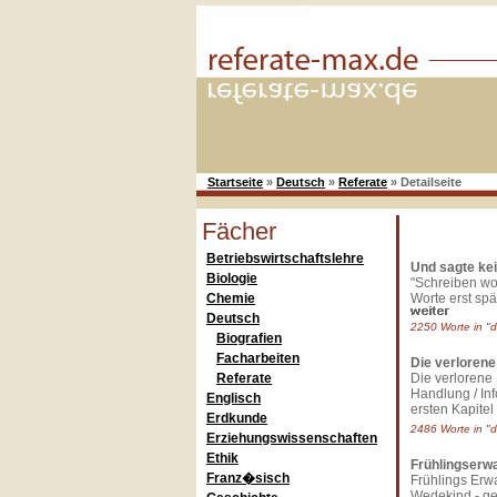
Startseite
»
Deutsch
»
Referate
»
Detailseite
Fächer
Betriebswirtschaftslehre
Und sagte kei
Biologie
"Schreiben wol
Chemie
Worte erst spät
Deutsch
2250 Worte in "d
Biografien
Facharbeiten
Die verlorene
Referate
Die verlorene 
Handlung / In
Englisch
ersten Kapitel
Erdkunde
2486 Worte in "d
Erziehungswissenschaften
Ethik
Frühlingserw
Franz�sisch
Frühlings Erw
Wedekind - ge