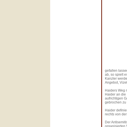
gefallen lasse
ab, so spielt 
Kanzler werde
Angebot, Vizek
Haiders Weg n
Haider an die
aufrichtigen G
gebrochen zu w
Haider definie
rechts von der
Der Antisemiti
organisierten