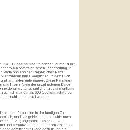
 1943, Buchautor und Politischer Journalist mit
iner großen österreichischen Tageszeitung. In
d Parteiobmann der Freiheitlichen Partei
er erklärt werden muss, verglichen. In dem Buch
und mit Fakten untermauert. Diese Parallelen
eifung Hitlers. Viele der unzufriedenen Bürger
en, ohne deren weltanschaulichen Zusammenhang
s Buch ist mit mehr als 600 Quellennachweisen
n als richtig eingestuft wurden.
 nationale Populisten in der heutigen Zeit
, dynamisch, modisch gekleidet und er wirbt nach
t er die Vergangenheit. "Historiker" von
ld und Verantwortung der früheren Zeit ab, da
rd nach dem Krieg in Frage gestellt und als