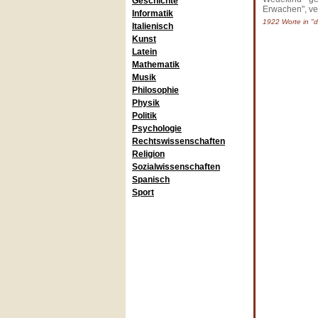
Geschichte
Erwachen", ve
Informatik
1922 Worte in "d
Italienisch
Kunst
Latein
Mathematik
Musik
Philosophie
Physik
Politik
Psychologie
Rechtswissenschaften
Religion
Sozialwissenschaften
Spanisch
Sport