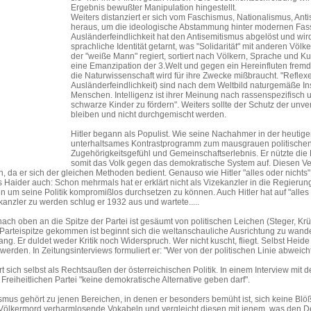
Ergebnis bewußter Manipulation hingestellt.
Weiters distanziert er sich vom Faschismus, Nationalismus, Anti
heraus, um die ideologische Abstammung hinter modernen Fas
Ausländerfeindlichkeit hat den Antisemitismus abgelöst und wird
sprachliche Identität getarnt, was "Solidarität" mit anderen Völk
der "weiße Mann" regiert, sortiert nach Völkern, Sprache und Ku
eine Emanzipation der 3.Welt und gegen ein Hereinfluten fremdr
die Naturwissenschaft wird für ihre Zwecke mißbraucht. "Reflexe
Ausländerfeindlichkeit) sind nach dem Weltbild naturgemäße Ins
Menschen. Intelligenz ist ihrer Meinung nach rassenspezifisch
schwarze Kinder zu fördern". Weiters sollte der Schutz der unv
bleiben und nicht durchgemischt werden.
Hitler begann als Populist. Wie seine Nachahmer in der heutige
unterhaltsames Kontrastprogramm zum mausgrauen politischen Al
Zugehörigkeitsgefühl und Gemeinschaftserlebnis. Er nützte die
somit das Volk gegen das demokratische System auf. Diesen Ve
n, da er sich der gleichen Methoden bedient. Genauso wie Hitler "alles oder nichts
es Haider auch: Schon mehrmals hat er erklärt nicht als Vizekanzler in die Regierun
n um seine Politik kompromißlos durchsetzen zu können. Auch Hitler hat auf "alle
anzler zu werden schlug er 1932 aus und wartete.....
ach oben an die Spitze der Partei ist gesäumt von politischen Leichen (Steger, K
 Parteispitze gekommen ist beginnt sich die weltanschauliche Ausrichtung zu wand
ang. Er duldet weder Kritik noch Widerspruch. Wer nicht kuscht, fliegt. Selbst Hei
erden. In Zeitungsinterviews formuliert er: "Wer von der politischen Linie abwei
rt sich selbst als Rechtsaußen der österreichischen Politik. In einem Interview mit
 Freiheitlichen Partei "keine demokratische Alternative geben darf".
smus gehört zu jenen Bereichen, in denen er besonders bemüht ist, sich keine Blöß
 Völkermord verharmlosende Vokabeln und vergleicht diesen mit jenem, was den 