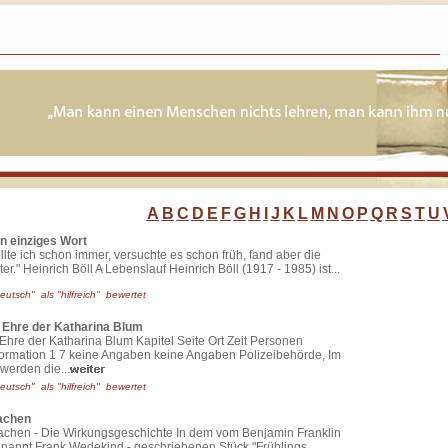
A
B
C
D
E
F
G
H
I
J
K
L
M
N
O
P
Q
R
S
T
U
n einziges Wort
lte ich schon immer, versuchte es schon früh, fand aber die
er." Heinrich Böll A Lebenslauf Heinrich Böll (1917 - 1985) ist...
eutsch" als "hilfreich" bewertet
 Ehre der Katharina Blum
Ehre der Katharina Blum Kapitel Seite Ort Zeit Personen
formation 1 7 keine Angaben keine Angaben Polizeibehörde, Im
 werden die...
eutsch" als "hilfreich" bewertet
achen
achen - Die Wirkungsgeschichte In dem vom Benjamin Franklin
nannt Frank Wedekind - geschriebenen Stück "Frühlings