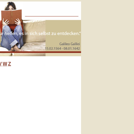
V
W
Z