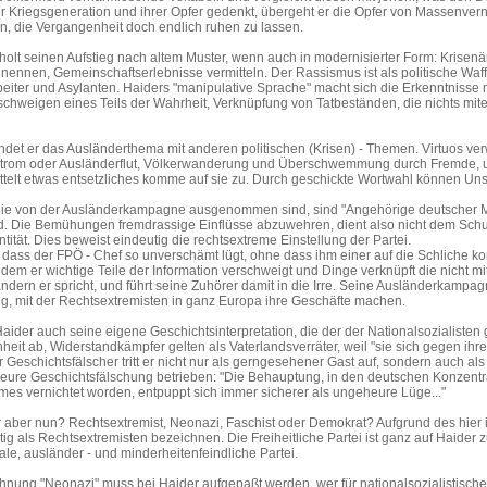
r Kriegsgeneration und ihrer Opfer gedenkt, übergeht er die Opfer von Massenvern
n, die Vergangenheit doch endlich ruhen zu lassen.
holt seinen Aufstieg nach altem Muster, wenn auch in modernisierter Form: Krisen
ennen, Gemeinschaftserlebnisse vermitteln. Der Rassismus ist als politische Waf
eiter und Asylanten. Haiders "manipulative Sprache" macht sich die Erkenntnisse
chweigen eines Teils der Wahrheit, Verknüpfung von Tatbeständen, die nichts mitei
ndet er das Ausländerthema mit anderen politischen (Krisen) - Themen. Virtuos v
strom oder Ausländerflut, Völkerwanderung und Überschwemmung durch Fremde, 
ttelt etwas entsetzliches komme auf sie zu. Durch geschickte Wortwahl können Un
die von der Ausländerkampagne ausgenommen sind, sind "Angehörige deutscher Mi
d. Die Bemühungen fremdrassige Einflüsse abzuwehren, dient also nicht dem Schut
tität. Dies beweist eindeutig die rechtsextreme Einstellung der Partei.
, dass der FPÖ - Chef so unverschämt lügt, ohne dass ihm einer auf die Schliche komm
dem er wichtige Teile der Information verschweigt und Dinge verknüpft die nicht mit
dern er spricht, und führt seine Zuhörer damit in die Irre. Seine Ausländerkampag
g, mit der Rechtsextremisten in ganz Europa ihre Geschäfte machen.
Haider auch seine eigene Geschichtsinterpretation, die der der Nationalsozialisten 
heit ab, Widerstandkämpfer gelten als Vaterlandsverräter, weil "sie sich gegen i
 Geschichtsfälscher tritt er nicht nur als gerngesehener Gast auf, sondern auch als
heure Geschichtsfälschung betrieben: "Die Behauptung, in den deutschen Konzentra
mes vernichtet worden, entpuppt sich immer sicherer als ungeheure Lüge..."
r aber nun? Rechtsextremist, Neonazi, Faschist oder Demokrat? Aufgrund des hier
ig als Rechtsextremisten bezeichnen. Die Freiheitliche Partei ist ganz auf Haider z
le, ausländer - und minderheitenfeindliche Partei.
hnung "Neonazi" muss bei Haider aufgepaßt werden, wer für nationalsozialistische