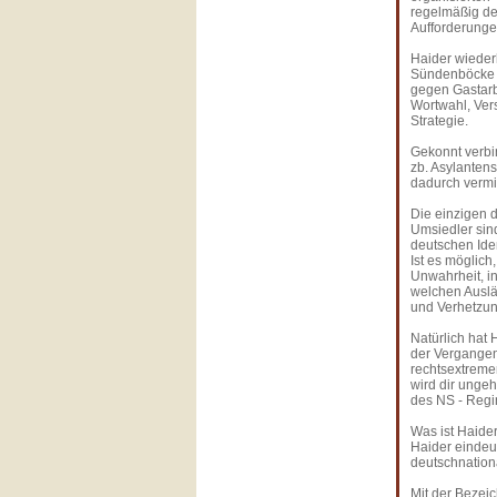
regelmäßig de
Aufforderunge
Haider wieder
Sündenböcke n
gegen Gastarb
Wortwahl, Vers
Strategie.
Gekonnt verbi
zb. Asylanten
dadurch vermi
Die einzigen 
Umsiedler sin
deutschen Iden
Ist es möglich
Unwahrheit, in
welchen Auslän
und Verhetzun
Natürlich hat 
der Vergangen
rechtsextremer
wird dir unge
des NS - Regi
Was ist Haide
Haider eindeut
deutschnationa
Mit der Bezeic