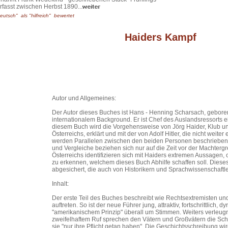
rfasst zwischen Herbst 1890...
eutsch" als "hilfreich" bewertet
Haiders Kampf
Autor und Allgemeines:
Der Autor dieses Buches ist Hans - Henning Scharsach, geboren
internationalem Background. Er ist Chef des Auslandsressorts e
diesem Buch wird die Vorgehensweise von Jörg Haider, Klub un
Österreichs, erklärt und mit der von Adolf Hitler, die nicht weit
werden Parallelen zwischen den beiden Personen beschrieben 
und Vergleiche beziehen sich nur auf die Zeit vor der Machtergr
Österreichs identifizieren sich mit Haiders extremen Aussag
zu erkennen, welchem dieses Buch Abhilfe schaffen soll. Diese
abgesichert, die auch von Historikern und Sprachwissenschaftler
Inhalt:
Der erste Teil des Buches beschreibt wie Rechtsextremisten und
auftreten. So ist der neue Führer jung, attraktiv, fortschrittlich
"amerikanischem Prinzip" überall um Stimmen. Weiters verleugne
zweifelhaftem Ruf sprechen den Vätern und Großvätern die Schu
sie "nur ihre Pflicht getan haben". Die Geschichtsschreibung wi