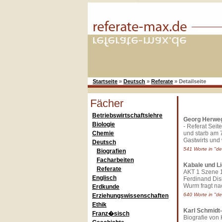
Startseite
»
Deutsch
»
Referate
»
Detailseite
Fächer
Betriebswirtschaftslehre
Georg Herwe
Biologie
- Referat Sei
Chemie
und starb am 
Gastwirts und 
Deutsch
541 Worte in "de
Biografien
Facharbeiten
Kabale und L
Referate
AKT 1 Szene 1:
Englisch
Ferdinand Dis
Wurm fragt nac
Erdkunde
640 Worte in "de
Erziehungswissenschaften
Ethik
Karl Schmidt-
Franz�sisch
Biografie von 