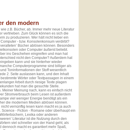
er den modern
wie z.B. Bücher, ab. Immer mehr neue Literatur
er vertrieben. Zum Glück können es sich die
orm zu produzieren. Wer hält nicht lieber ein
n Computer - bzw. Konsolenkonsum verdirbt?
 ‘veralteten’ Bücher ablösen können. Besonders
ielkonsolen oder Computer äußerst beliebt.
lber ins Geschehen eingreifen und man hat
nterschied nicht den Computer? Außerdem hat
 eingeben kann und sie hinterher wieder
manche Computerprogramme sind billiger als
 und Toninformationen der Stoff wesentlich
jede 2. Seite auslassen kann, und den Inhalt
s bestimmte Wörter oder Textpassagen in einem
enlanger Arbeit durch riesige Texte plagen
 Sekunden hat man die gesuchte Stelle.
. Meiner Meinung nach, kann es einfach nicht
Der Stromverbrauch beim Lesen ist außerdem
ampe viel weniger Energie benötigt als ein
Bücher die modernen Medien ablösen können.
nicht vernünftig lesen kann macht es ja auch
. Science - Fiction - Romane oder überhaupt ein
Wörterbüchern, Lexika oder anderen
weren’ Literatur ist die Nutzung durch den
örtern viel schneller von der Hand geht, als
d dennoch macht es garantiert mehr Spaß,