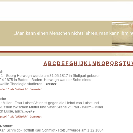
A
B
C
D
E
F
G
H
I
J
K
L
M
N
O
P
Q
R
S
T
U
gh
te 1 - Georg Herwegh wurde am 31.05.1817 in Stuttgart geboren
7.4.1875 in Baden - Baden. Herwegh war der Sohn eines
wollte Theologie studieren,...
utsch" als "hilfreich" bewertet
iebe
 Miller - Frau Luises Vater ist gegen die Heirat von Luise und
kussion zwischen Mutter und Vater Szene 2: Frau - Wurm - Miller
h Luise, auch...
utsch" als "hilfreich" bewertet
Rottluff
Karl Schmidt - Rottluff Karl Schmidt - Rottluff wurde am 1.12.1884