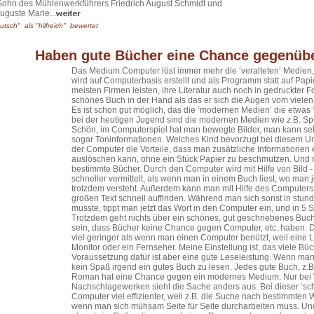
s Sohn des Mühlenwerkführers Friedrich August Schmidt und
uguste Marie...
utsch" als "hilfreich" bewertet
Haben gute Bücher eine Chance gegenüb
Das Medium Computer löst immer mehr die ‘veralteten’ Medien, 
wird auf Computerbasis erstellt und als Programm statt auf Papi
meisten Firmen leisten, ihre Literatur auch noch in gedruckter F
schönes Buch in der Hand als das er sich die Augen vom viele
Es ist schon gut möglich, das die ‘modernen Medien’ die etwas
bei der heutigen Jugend sind die modernen Medien wie z.B. Sp
Schön, im Computerspiel hat man bewegte Bilder, man kann se
sogar Toninformationen. Welches Kind bevorzugt bei diesem U
der Computer die Vorteile, dass man zusätzliche Informationen
auslöschen kann, ohne ein Stück Papier zu beschmutzen. Und 
bestimmte Bücher. Durch den Computer wird mit Hilfe von Bild -
schneller vermittelt, als wenn man in einem Buch liest, wo man 
trotzdem versteht. Außerdem kann man mit Hilfe des Computer
großen Text schnell auffinden. Während man sich sonst in stund
musste, tippt man jetzt das Wort in den Computer ein, und in 5
Trotzdem geht nichts über ein schönes, gut geschriebenes Buch
sein, dass Bücher keine Chance gegen Computer, etc. haben. 
viel geringer als wenn man einen Computer benützt, weil eine L
Monitor oder ein Fernseher. Meine Einstellung ist, das viele 
Voraussetzung dafür ist aber eine gute Leseleistung. Wenn man 
kein Spaß irgend ein gutes Buch zu lesen. Jedes gute Buch, z.B
Roman hat eine Chance gegen ein modernes Medium. Nur bei 
Nachschlagewerken sieht die Sache anders aus. Bei dieser ‘sch
Computer viel effizienter, weil z.B. die Suche nach bestimmten W
wenn man sich mühsam Seite für Seite durcharbeiten muss. Un