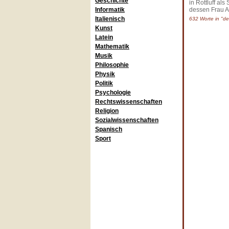
Geschichte
in Rottluff al
Informatik
dessen Frau A
Italienisch
632 Worte in "de
Kunst
Latein
Mathematik
Musik
Philosophie
Physik
Politik
Psychologie
Rechtswissenschaften
Religion
Sozialwissenschaften
Spanisch
Sport