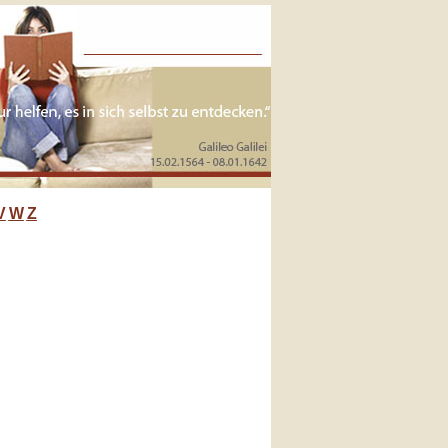
V
W
Z