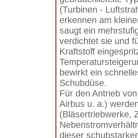
(Turbinen - Luftstra
erkennen am kleine
saugt ein mehrstufig
verdichtet sie und 
Kraftstoff eingespri
Temperatursteiger
bewirkt ein schnell
Schubdüse.
Für den Antrieb vo
Airbus u. a.) werde
(Bläsertriebwerke, 
Nebenstromverhältn
dieser schubstarken