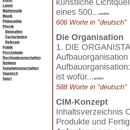
künstliche Lichtquel
Kunst
Latein
eines 500...
Mathematik
Musik
606 Worte in "deutsch" a
Philosophie
Physik
Biografien
Die Organisation
Facharbeiten
Referate
1. DIE ORGANISTA
Politik
Psychologie
Aufbauorganisation 
Rechtswissenschaften
Religion
Aufbauorganisation: 
Sozialwissenschaften
Spanisch
ist wofür...
Sport
588 Worte in "deutsch" a
CIM-Konzept
Inhaltsverzeichnis
Produkte und Fertig