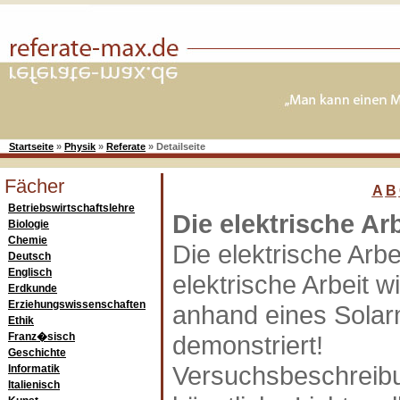
Startseite
»
Physik
»
Referate
»
Detailseite
Fächer
A
B
Betriebswirtschaftslehre
Die elektrische Arb
Biologie
Chemie
Die elektrische Arbe
Deutsch
Englisch
elektrische Arbeit wi
Erdkunde
Erziehungswissenschaften
anhand eines Solar
Ethik
Franz�sisch
demonstriert!
Geschichte
Versuchsbeschreibu
Informatik
Italienisch