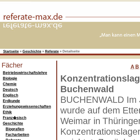
Startseite
»
Geschichte
»
Referate
»
Detailseite
Fächer
A
B
Betriebswirtschaftslehre
Konzentrationslag
Biologie
Chemie
Buchenwald
Deutsch
Englisch
BUCHENWALD Im J
Erdkunde
Erziehungswissenschaften
wurde auf dem Ette
Ethik
Franz�sisch
Weimar in Thüringe
Geschichte
Konzentrationslage
Biografien
Facharbeiten