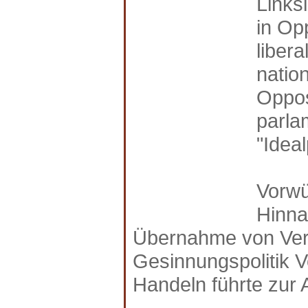
Linksl
in Op
libera
natio
Oppos
parla
"Ideal
Vorwü
Hinna
Übernahme von Vera
Gesinnungspolitik V
Handeln führte zur 