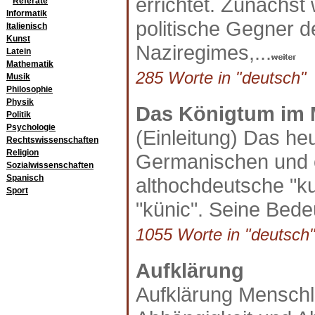
errichtet. Zunächst 
Referate
Informatik
politische Gegner d
Italienisch
Kunst
Naziregimes,...
Latein
Mathematik
285 Worte in "deutsch" a
Musik
Philosophie
Physik
Das Königtum im M
Politik
Psychologie
(Einleitung) Das h
Rechtswissenschaften
Religion
Germanischen und e
Sozialwissenschaften
Spanisch
althochdeutsche "k
Sport
"künic". Seine Bede
1055 Worte in "deutsch"
Aufklärung
Aufklärung Menschl