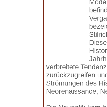
Moder
befind
Vergan
bezei
Stilr
Diese
Histor
Jahrh
verbreitete Tenden
zurückzugreifen un
Strömungen des Hist
Neorenaissance, N