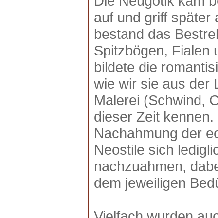
Die Neugotik kam be
auf und griff später
bestand das Bestre
Spitzbögen, Fialen u
bildete die romantis
wie wir sie aus der 
Malerei (Schwind, C
dieser Zeit kennen.
Nachahmung der ech
Neostile sich ledigl
nachzuahmen, dabei
dem jeweiligen Bedü
Vielfach wurden auc