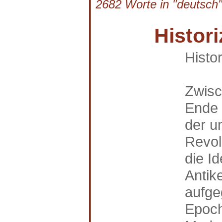
2682 Worte in "deutsch"
Histor
Histo
Zwisc
Ende 
der u
Revol
die I
Antik
aufge
Epoch