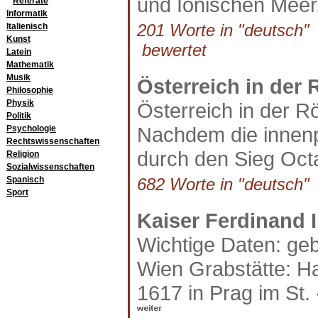
und Ionischen Meer.
Referate
Informatik
201 Worte in "deutsch" a
Italienisch
Kunst
bewertet
Latein
Mathematik
Musik
Österreich in der 
Philosophie
Physik
Österreich in der 
Politik
Nachdem die innen
Psychologie
Rechtswissenschaften
durch den Sieg Oct
Religion
Sozialwissenschaften
Spanisch
682 Worte in "deutsch" a
Sport
Kaiser Ferdinand I
Wichtige Daten: geb.
Wien Grabstätte: H
1617 in Prag im St.