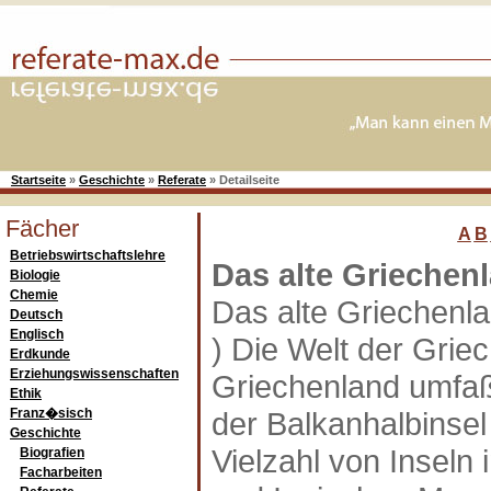
Startseite
»
Geschichte
»
Referate
»
Detailseite
Fächer
A
B
Betriebswirtschaftslehre
Das alte Griechen
Biologie
Chemie
Das alte Griechenla
Deutsch
Englisch
) Die Welt der Griec
Erdkunde
Erziehungswissenschaften
Griechenland umfa
Ethik
Franz�sisch
der Balkanhalbinsel
Geschichte
Vielzahl von Inseln
Biografien
Facharbeiten