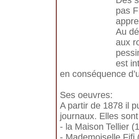
pas F
appren
Au déb
aux r
pessi
est in
en conséquence d’u
Ses oeuvres:
A partir de 1878 il 
journaux. Elles sont
- la Maison Tellier (
- Mademoiselle Fifi