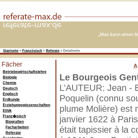
Startseite
»
Französisch
»
Referate
»
Detailseite
Fächer
A
Betriebswirtschaftslehre
Le Bourgeois Gen
Biologie
Chemie
L’AUTEUR: Jean - B
Deutsch
Englisch
Poquelin (connu so
Erdkunde
Erziehungswissenschaften
plume Molière) est 
Ethik
Franz�sisch
janvier 1622 à Pari
Biografien
était tapissier à la 
Facharbeiten
Referate