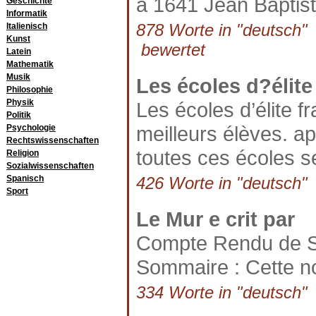
à 1641 Jean Baptist
Geschichte
Informatik
878 Worte in "deutsch" a
Italienisch
Kunst
bewertet
Latein
Mathematik
Musik
Les écoles d?élite
Philosophie
Physik
Les écoles d’élite 
Politik
meilleurs élèves. a
Psychologie
Rechtswissenschaften
toutes ces écoles se
Religion
Sozialwissenschaften
Spanisch
426 Worte in "deutsch" a
Sport
Le Mur e crit par
Compte Rendu de S
Sommaire : Cette no
334 Worte in "deutsch" a