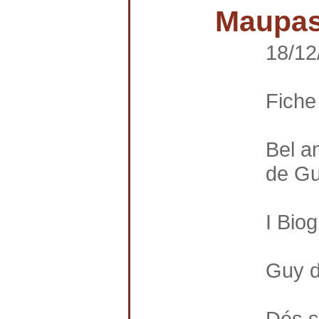
Maupas
18/12
Fiche
Bel a
de Gu
I Biog
Guy d
Dés s