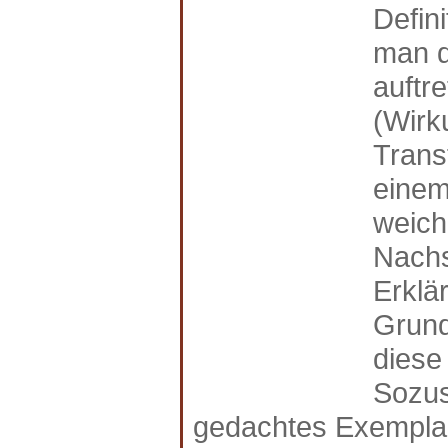
Defin
man d
auftr
(Wirk
Trans
einem
weich
Nachs
Erklä
Grund
diese
Sozus
gedachtes Exemplar,