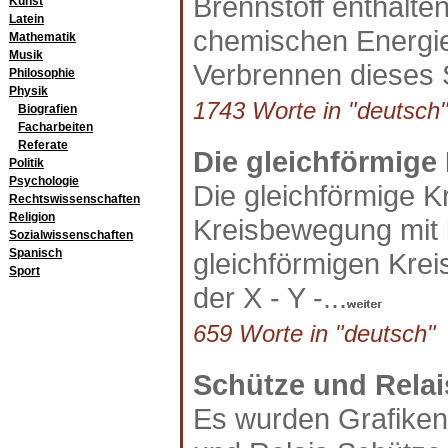
Brennstoff enthalte
Kunst
Latein
chemischen Energi
Mathematik
Musik
Verbrennen dieses St
Philosophie
Physik
1743 Worte in "deutsch"
Biografien
Facharbeiten
Referate
Die gleichförmig
Politik
Psychologie
Die gleichförmige K
Rechtswissenschaften
Religion
Kreisbewegung mit 
Sozialwissenschaften
Spanisch
gleichförmigen Krei
Sport
der X - Y -...
659 Worte in "deutsch" a
Schütze und Relai
Es wurden Grafiken