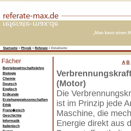
Startseite
»
Physik
»
Referate
»
Detailseite
Fächer
A
B
Betriebswirtschaftslehre
Verbrennungskraf
Biologie
Chemie
(Motor)
Deutsch
Englisch
Die Verbrennungsk
Erdkunde
Erziehungswissenschaften
ist im Prinzip jede A
Ethik
Franz�sisch
Maschine, die mec
Geschichte
Energie direkt aus 
Informatik
Italienisch