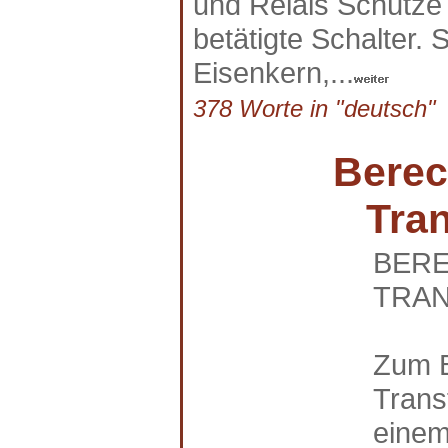
und Relais Schütze 
betätigte Schalter.
Eisenkern,...
378 Worte in "deutsch" a
Berec
Tran
BERE
TRA
Zum B
Trans
einem