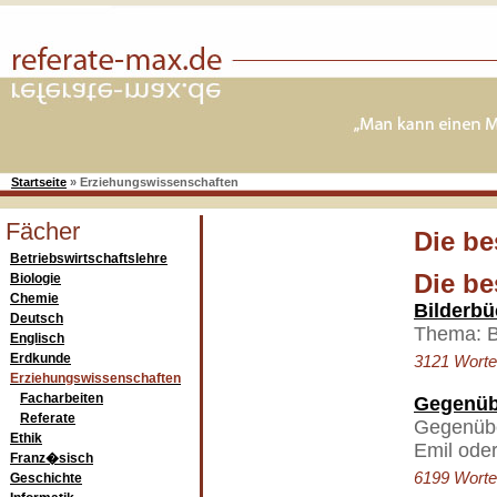
Startseite
»
Erziehungswissenschaften
Fächer
Die be
Betriebswirtschaftslehre
Die be
Biologie
Chemie
Bilderbü
Deutsch
Thema: B
Englisch
Erdkunde
3121 Worte 
Erziehungswissenschaften
Facharbeiten
Gegenüb
Referate
Gegenübe
Ethik
Emil ode
Franz�sisch
6199 Worte 
Geschichte