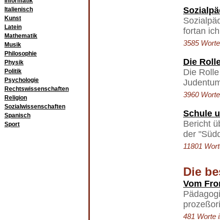
Informatik
Sozialpä
Italienisch
Kunst
Sozialpä
Latein
fortan ic
Mathematik
3585 Worte 
Musik
Philosophie
Die Roll
Physik
Die Rolle
Politik
Psychologie
Judentum,
Rechtswissenschaften
3960 Worte 
Religion
Sozialwissenschaften
Schule 
Spanisch
Bericht ü
Sport
der "Süd
11801 Worte
Die be
Vom Fron
Pädagogi
prozeßori
481 Worte i